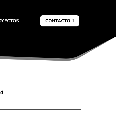
OYECTOS
CONTACTO

ad